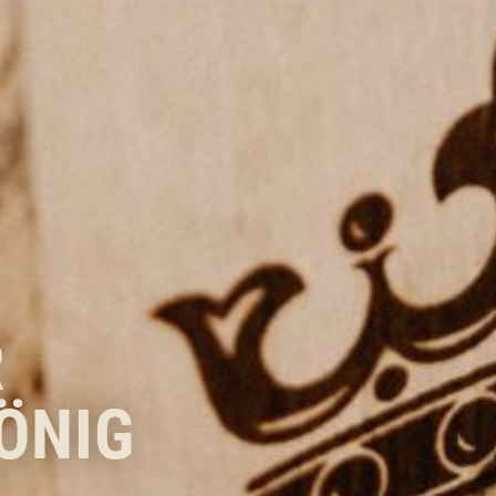
R
ÖNIG