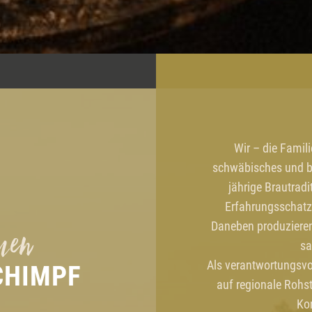
Wir – die Famil
schwäbisches und b
jährige Brautradi
Erfahrungsschatz 
men
Daneben produzieren 
sa
Als verantwortungsvo
CHIMPF
auf regionale Rohs
Ko