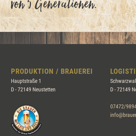
von 5 Generationen.
PRODUKTION / BRAUEREI
LOGIST
Hauptstraße 1
Schwarzwal
D - 72149 Neustetten
D - 72149 N
07472/9894
info@brauer