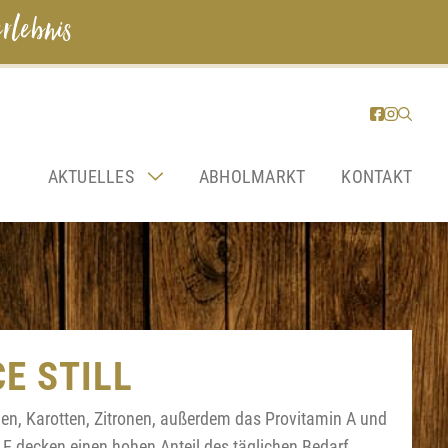
rlebnis
AKTUELLES
ABHOLMARKT
KONTAKT
E STILL
en, Karotten, Zitronen, außerdem das Provitamin A und
 E decken einen hohen Anteil des täglichen Bedarf.