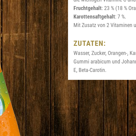
Fruchtgehalt
: 23 % (18 % Ora
Karottensaftgehalt
: 7 %.
Mit Zusatz von 2 Vitaminen u
ZUTATEN:
Wasser, Zucker, Orangen-, Kar
Gummi arabicum und Johannis
E, Beta-Carotin.