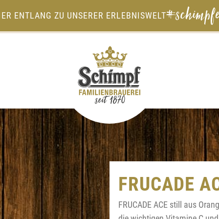
#schimpfe
IER ENTLANG ZU UNSERER ERLEBNISWELT
FRUCADE AC
FRUCADE ACE still aus Orang
die wichtigen Vitamine C und